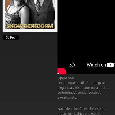
Opera pop
Una propuesta distinta de gran
elegancia y distinción para bodas,
ceremonias , cenas, cócteles,
eventos, etc.
Nace de la fusión de dos estilos
musicales: la lírica y la balada