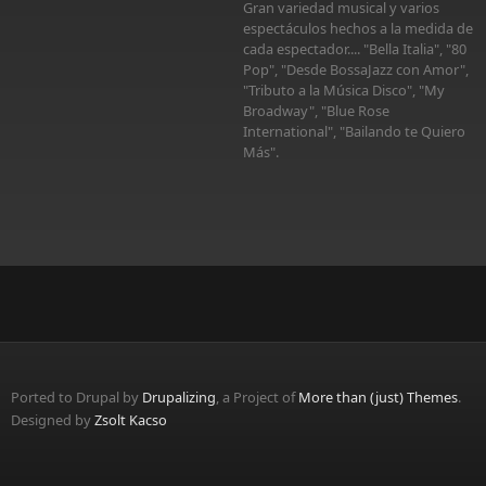
Gran variedad musical y varios
espectáculos hechos a la medida de
cada espectador.... "Bella Italia", "80
Pop", "Desde BossaJazz con Amor",
"Tributo a la Música Disco", "My
Broadway", "Blue Rose
International", "Bailando te Quiero
Más".
Ported to Drupal by
Drupalizing
, a Project of
More than (just) Themes
.
Designed by
Zsolt Kacso