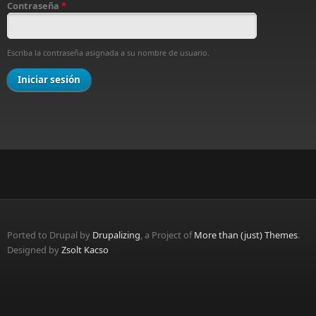
Contraseña
*
Escriba la contraseña asignada a su nombre de usuario.
Ported to Drupal by
Drupalizing
, a Project of
More than (just) Themes
.
Designed by
Zsolt Kacso