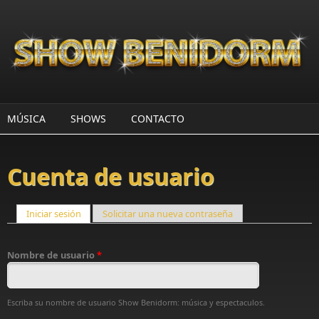
Pasar al contenido principal
MÚSICA
SHOWS
CONTACTO
Cuenta de usuario
Iniciar sesión
(solapa activa)
Solicitar una nueva contraseña
Solapas principales
Nombre de usuario
*
Escriba su nombre de usuario Show Benidorm: música y espectaculos.